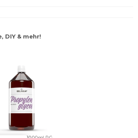
, DIY & mehr!
pylenglykol 1000ml PG