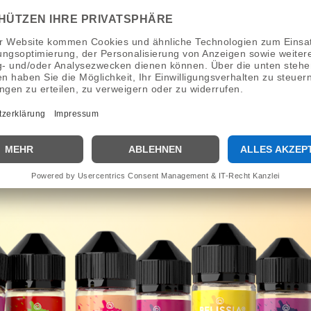
Glycerin 1000ml
,99 €
*
22,49 €
*
 € pro 1 l
11,24 € pro 1 l